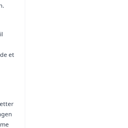
n.
il
nde et
letter
ingen
amme