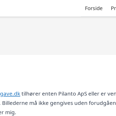
Forside
P
-gave.dk
tilhører enten Pilanto ApS eller er ven
 Billederne må ikke gengives uden forudgåe
er mig.