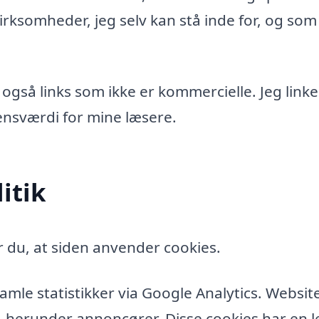
rksomheder, jeg selv kan stå inde for, og som
 også links som ikke er kommercielle. Jeg linke
idensværdi for mine læsere.
itik
 du, at siden anvender cookies.
amle statistikker via Google Analytics. Websit
, herunder annoncører. Disse cookies har en l