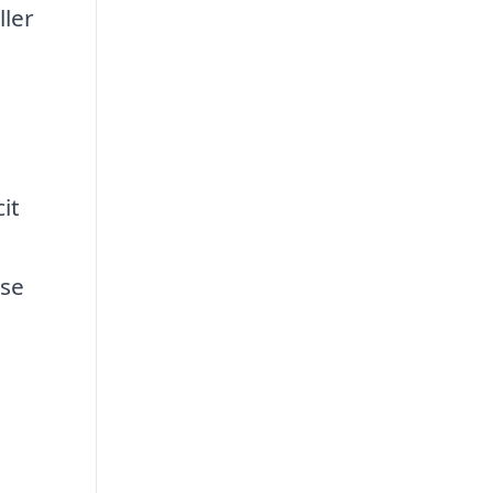
ller
e
it
lse