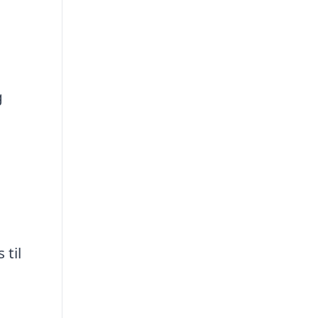
g
 til