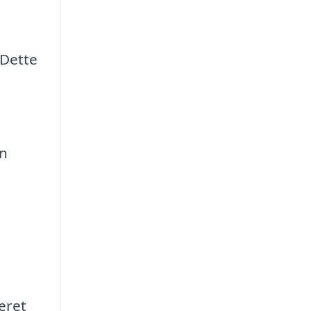
 Dette
en
eret