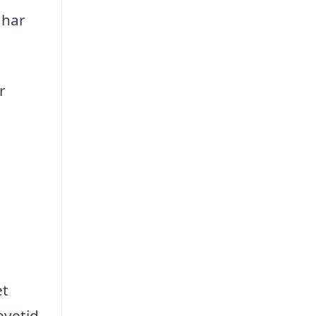
 har
r
et
evetid