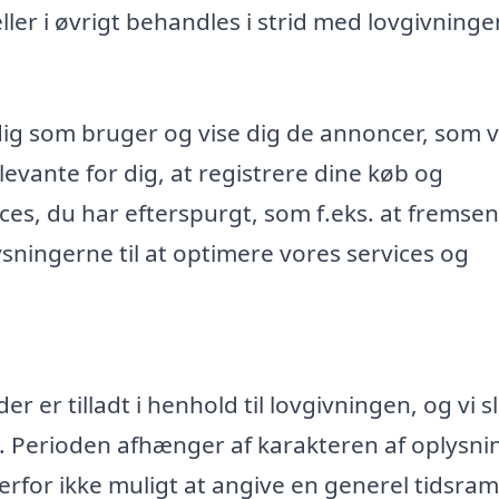
r i øvrigt behandles i strid med lovgivninge
dig som bruger og vise dig de annoncer, som v
evante for dig, at registrere dine køb og
ices, du har efterspurgt, som f.eks. at fremse
ningerne til at optimere vores services og
 er tilladt i henhold til lovgivningen, og vi s
. Perioden afhænger af karakteren af oplysn
rfor ikke muligt at angive en generel tidsr