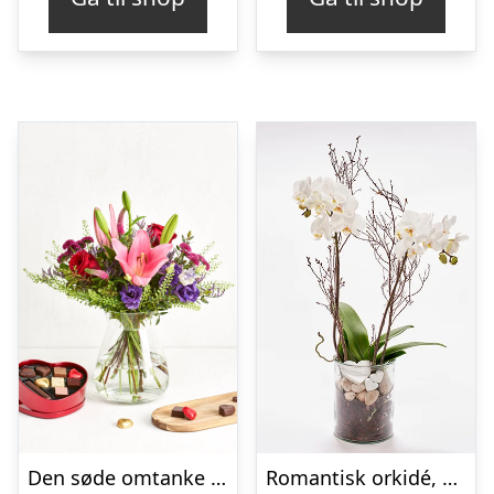
Den søde omtanke med hjerte med chokolade
Romantisk orkidé, floristens valg – Send blomster med Bloomit