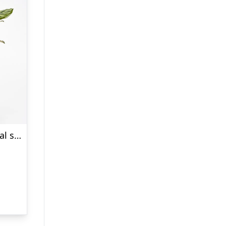
Grøn fyldig plante i neutral skjuler – Send blomster med Bloomit