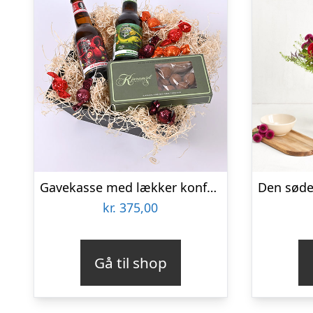
Gavekasse med lækker konfekture og øl – Send blomster med Bloomit
kr.
375,00
Gå til shop