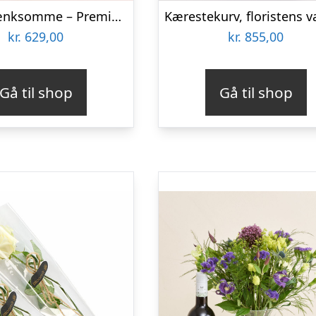
Den betænksomme – Premium
kr.
629,00
kr.
855,00
Gå til shop
Gå til shop