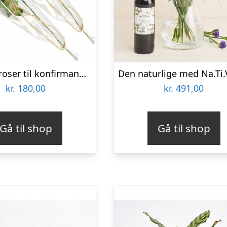
To hvide roser til konfirmanderne – Send blomster med Bloomit
kr.
180,00
kr.
491,00
Gå til shop
Gå til shop