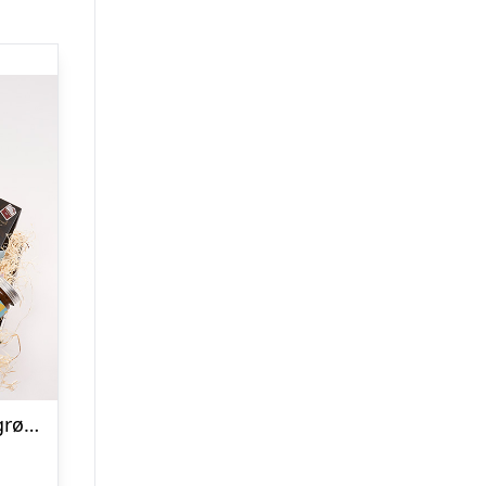
Gavekasse med sødt og grønt – Send blomster med Bloomit