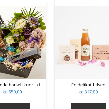
Blomstrende barselskurv – dreng – Send blomster med Bloomit
En delikat hilsen
kr.
650,00
kr.
317,00