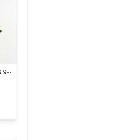
Hyggekurv med orkidé og godter – Send blomster med Bloomit