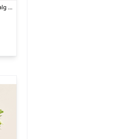
Kærestekurv, floristens valg – Send blomster med Bloomit