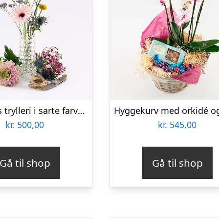
Floristens trylleri i sarte farver – Send blomster med Bloomit
kr.
500,00
kr.
545,00
Gå til shop
Gå til shop