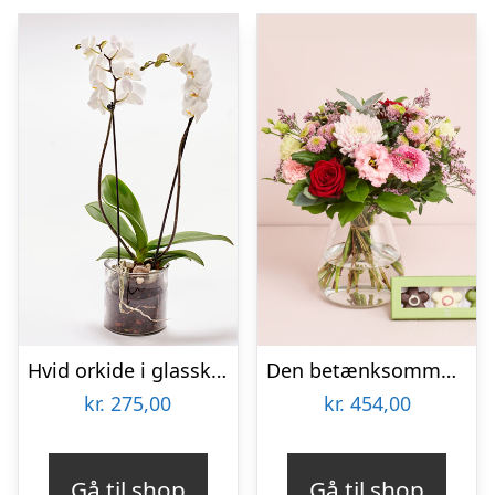
Hvid orkide i glasskjuler – Send blomster med Bloomit
Den betænksomme med CHO CHO marcipanblomster
kr.
275,00
kr.
454,00
Gå til shop
Gå til shop