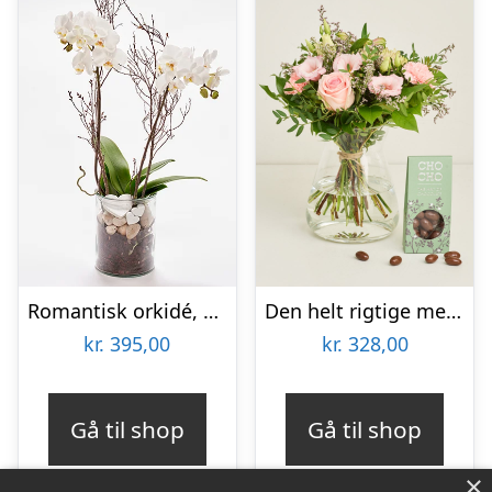
Romantisk orkidé, floristens valg – Send blomster med Bloomit
Den helt rigtige med flødechokolade mandler
kr.
395,00
kr.
328,00
Gå til shop
Gå til shop
×