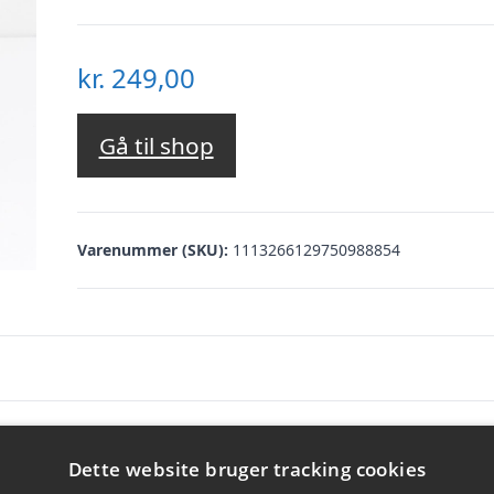
kr.
249,00
Gå til shop
Varenummer (SKU):
1113266129750988854
ske fyldt med smukke blomster stukket i Oas
Dette website bruger tracking cookies