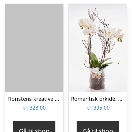
Floristens kreative valg i æske med marcipanhjerter
Romantisk orkidé, floristens valg – Send blomster med Bloomit
kr.
328,00
kr.
395,00
Gå til shop
Gå til shop